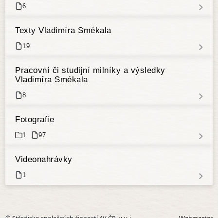
6
Texty Vladimíra Smékala
19
Pracovní či studijní milníky a výsledky
Vladimíra Smékala
8
Fotografie
1
97
Videonahrávky
1