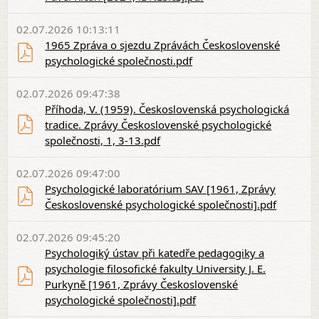
02.07.2026 10:13:11
1965 Zpráva o sjezdu Zprávách Československé
psychologické společnosti.pdf
02.07.2026 09:47:38
Příhoda, V. (1959). Československá psychologická
tradice. Zprávy Československé psychologické
společnosti, 1, 3-13.pdf
02.07.2026 09:47:00
Psychologické laboratórium SAV [1961, Zprávy
Československé psychologické společnosti].pdf
02.07.2026 09:45:20
Psychologiký ústav při katedře pedagogiky a
psychologie filosofické fakulty University J. E.
Purkyně [1961, Zprávy Československé
psychologické společnosti].pdf