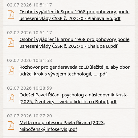
02.07.2026 10:51:17
Osobní vyjádření k Srpnu 1968 pro pohovory podle
usnesení vlády ČSSR č. 202:70 - Plaňava Ivo.pdf
02.07.2026 10:51:17
Osobní vyjádření k Srpnu 1968 pro pohovory podle
usnesení vlády ČSSR č. 202:70 - Chalupa B.pdf
02.07.2026 10:31:58
Rozhovor pro genderaveda.cz „Důležité je, aby obor
udržel krok s vývojem technologií, ... .pdf
02.07.2026 10:28:59
Odešel Pavel Říčan, psycholog a následovník Krista
[2025, Život víry – web o lidech a o Bohu].pdf
02.07.2026 10:27:20
Mettá pro profesora Pavla Říčana [2023,
Náboženský infoservis].pdf