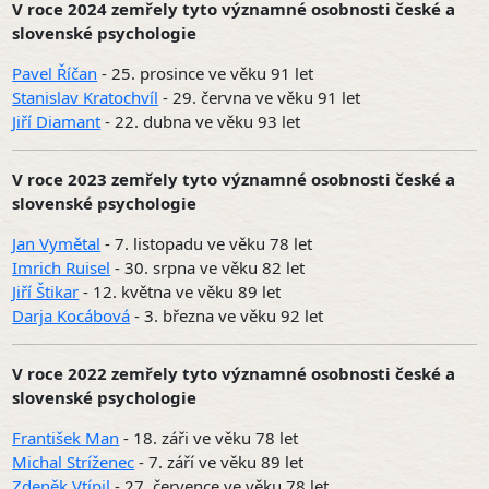
V roce 2024 zemřely tyto významné osobnosti české a
slovenské psychologie
Pavel Říčan
- 25. prosince ve věku 91 let
Stanislav Kratochvíl
- 29. června ve věku 91 let
Jiří Diamant
- 22. dubna ve věku 93 let
V roce 2023 zemřely tyto významné osobnosti české a
slovenské psychologie
Jan Vymětal
- 7. listopadu ve věku 78 let
Imrich Ruisel
- 30. srpna ve věku 82 let
Jiří Štikar
- 12. května ve věku 89 let
Darja Kocábová
- 3. března ve věku 92 let
V roce 2022 zemřely tyto významné osobnosti české a
slovenské psychologie
František Man
- 18. záři ve věku 78 let
Michal Stríženec
- 7. září ve věku 89 let
Zdeněk Vtípil
- 27. července ve věku 78 let