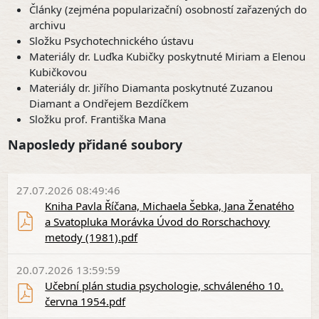
Články (zejména popularizační) osobností zařazených do
archivu
Složku Psychotechnického ústavu
Materiály dr. Luďka Kubičky poskytnuté Miriam a Elenou
Kubičkovou
Materiály dr. Jiřího Diamanta poskytnuté Zuzanou
Diamant a Ondřejem Bezdíčkem
Složku prof. Františka Mana
Naposledy přidané soubory
27.07.2026 08:49:46
Kniha Pavla Říčana, Michaela Šebka, Jana Ženatého
a Svatopluka Morávka Úvod do Rorschachovy
metody (1981).pdf
20.07.2026 13:59:59
Učební plán studia psychologie, schváleného 10.
června 1954.pdf