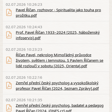
02.07.2026 10:26:23
Pavel Říčan, rozhovor - Spiritualita jako touha pro
prožitku.pdf
02.07.2026 10:24:43
Prof. Pavel Říčan 1933–2024 [2025, Náboženský
infoservis].pdf
02.07.2026 10:23:23
Říčan Pavel, nekrolog Mimořádný průvodce
životem, světlem i temnotou. S Pavlem Říčanem se
lidé rozloučí v sobotu [2025, Orienta].pdf
02.07.2026 10:22:16
Zemřel přední český psycholog a vysokoškolský
profesor Pavel Říčan [2024, Seznam Zprávy].pdf
02.07.2026 10:21:35
Zemřel přední český psycholog, badatel a pedagog
Pavel Říčan [2024, iDNES.cz].pdf