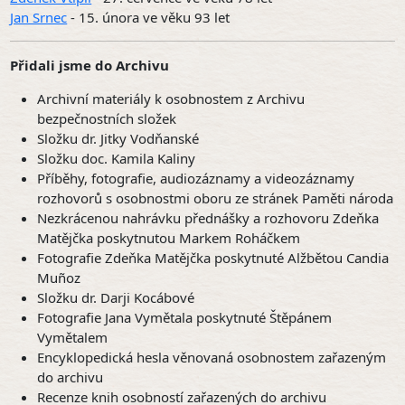
Jan Srnec
- 15. února ve věku 93 let
Přidali jsme do Archivu
Archivní materiály k osobnostem z Archivu
bezpečnostních složek
Složku dr. Jitky Vodňanské
Složku doc. Kamila Kaliny
Příběhy, fotografie, audiozáznamy a videozáznamy
rozhovorů s osobnostmi oboru ze stránek Paměti národa
Nezkrácenou nahrávku přednášky a rozhovoru Zdeňka
Matějčka poskytnutou Markem Roháčkem
Fotografie Zdeňka Matějčka poskytnuté Alžbětou Candia
Muñoz
Složku dr. Darji Kocábové
Fotografie Jana Vymětala poskytnuté Štěpánem
Vymětalem
Encyklopedická hesla věnovaná osobnostem zařazeným
do archivu
Recenze knih osobností zařazených do archivu