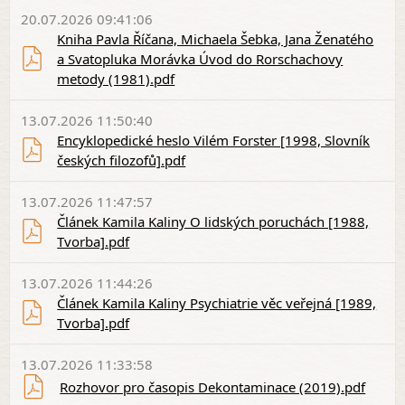
20.07.2026 09:41:06
Kniha Pavla Říčana, Michaela Šebka, Jana Ženatého
a Svatopluka Morávka Úvod do Rorschachovy
metody (1981).pdf
13.07.2026 11:50:40
Encyklopedické heslo Vilém Forster [1998, Slovník
českých filozofů].pdf
13.07.2026 11:47:57
Článek Kamila Kaliny O lidských poruchách [1988,
Tvorba].pdf
13.07.2026 11:44:26
Článek Kamila Kaliny Psychiatrie věc veřejná [1989,
Tvorba].pdf
13.07.2026 11:33:58
Rozhovor pro časopis Dekontaminace (2019).pdf