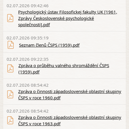
02.07.2026 09:42:46
Psychologický ústav Filosofickej fakulty UK [1961,
Zprávy Československé psychologické
společnosti].pdf
02.07.2026 09:35:19
Seznam členů ČSPS (1959).pdf
02.07.2026 09:22:35
Zpráva o průběhu valného shromáždění ČSPS
(1959).pdf
02.07.2026 08:54:42
Zpráva o činnosti západoslovenské oblastní skupiny
ČSPS v roce 1960.pdf
02.07.2026 08:54:42
Zpráva o činnosti západoslovenské oblastní skupiny
ČSPS v roce 1963.pdf