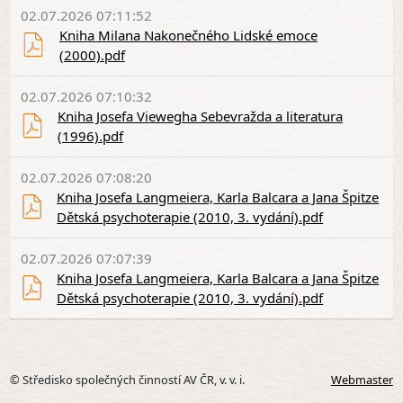
02.07.2026 07:11:52
Kniha Milana Nakonečného Lidské emoce
(2000).pdf
02.07.2026 07:10:32
Kniha Josefa Viewegha Sebevražda a literatura
(1996).pdf
02.07.2026 07:08:20
Kniha Josefa Langmeiera, Karla Balcara a Jana Špitze
Dětská psychoterapie (2010, 3. vydání).pdf
02.07.2026 07:07:39
Kniha Josefa Langmeiera, Karla Balcara a Jana Špitze
Dětská psychoterapie (2010, 3. vydání).pdf
© Středisko společných činností AV ČR, v. v. i.
Webmaster