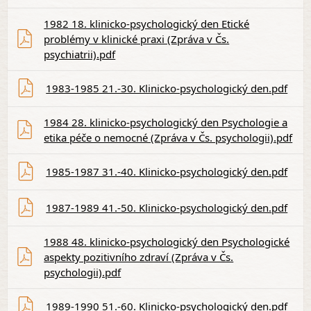
1982 18. klinicko-psychologický den Etické
problémy v klinické praxi (Zpráva v Čs.
psychiatrii).pdf
1983-1985 21.-30. Klinicko-psychologický den.pdf
1984 28. klinicko-psychologický den Psychologie a
etika péče o nemocné (Zpráva v Čs. psychologii).pdf
1985-1987 31.-40. Klinicko-psychologický den.pdf
1987-1989 41.-50. Klinicko-psychologický den.pdf
1988 48. klinicko-psychologický den Psychologické
aspekty pozitivního zdraví (Zpráva v Čs.
psychologii).pdf
1989-1990 51.-60. Klinicko-psychologický den.pdf