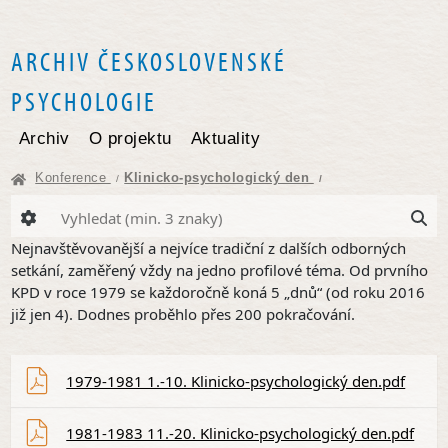
ARCHIV ČESKOSLOVENSKÉ
PSYCHOLOGIE
Archiv
O projektu
Aktuality
Konference
Klinicko-psychologický den
/
/
Nejnavštěvovanější a nejvíce tradiční z dalších odborných
setkání, zaměřený vždy na jedno profilové téma. Od prvního
KPD v roce 1979 se každoročně koná 5 „dnů“ (od roku 2016
již jen 4). Dodnes proběhlo přes 200 pokračování.
1979-1981 1.-10. Klinicko-psychologický den.pdf
1981-1983 11.-20. Klinicko-psychologický den.pdf