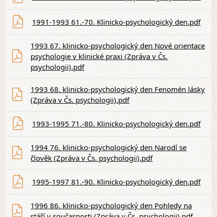
1991-1993 61.-70. Klinicko-psychologický den.pdf
1993 67. klinicko-psychologický den Nové orientace
psychologie v klinické praxi (Zpráva v Čs.
psychologii).pdf
1993 68. klinicko-psychologický den Fenomén lásky
(Zpráva v Čs. psychologii).pdf
1993-1995 71.-80. Klinicko-psychologický den.pdf
1994 76. klinicko-psychologický den Narodí se
člověk (Zpráva v Čs. psychologii).pdf
1995-1997 81.-90. Klinicko-psychologický den.pdf
1996 86. klinicko-psychologický den Pohledy na
stáří v současnosti (Zpráva v Čs. psychologii).pdf