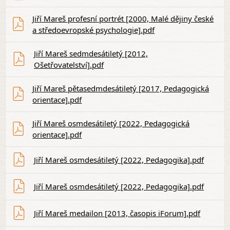
Jiří Mareš profesní portrét [2000, Malé dějiny české
a středoevropské psychologie].pdf
Jiří Mareš sedmdesátiletý [2012,
Ošetřovatelství].pdf
Jiří Mareš pětasedmdesátiletý [2017, Pedagogická
orientace].pdf
Jiří Mareš osmdesátiletý [2022, Pedagogická
orientace].pdf
Jiří Mareš osmdesátiletý [2022, Pedagogika].pdf
Jiří Mareš osmdesátiletý [2022, Pedagogika].pdf
Jiří Mareš medailon [2013, časopis iForum].pdf