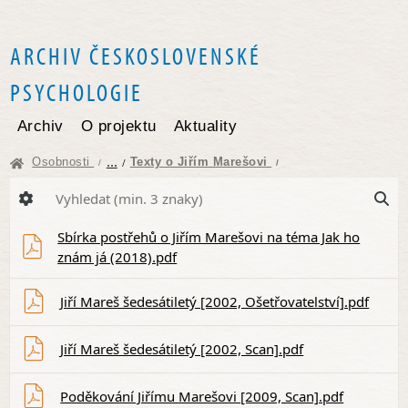
ARCHIV ČESKOSLOVENSKÉ
PSYCHOLOGIE
Archiv
O projektu
Aktuality
...
Osobnosti
Texty o Jiřím Marešovi
/
/
/
Sbírka postřehů o Jiřím Marešovi na téma Jak ho
znám já (2018).pdf
Jiří Mareš šedesátiletý [2002, Ošetřovatelství].pdf
Jiří Mareš šedesátiletý [2002, Scan].pdf
Poděkování Jiřímu Marešovi [2009, Scan].pdf