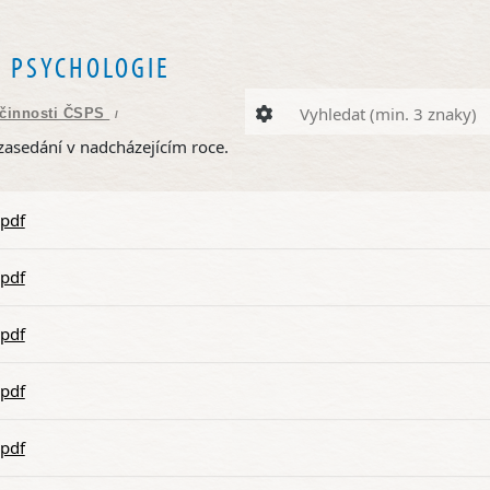
 PSYCHOLOGIE
 činnosti ČSPS
/
zasedání v nadcházejícím roce.
.pdf
.pdf
.pdf
.pdf
.pdf