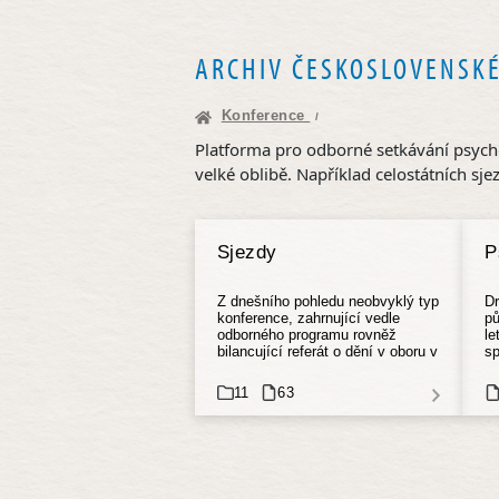
ARCHIV ČESKOSLOVENSKÉ
Konference
/
Platforma pro odborné setkávání psychol
velké oblibě. Například celostátních sj
Sjezdy
P
Z dnešního pohledu neobvyklý typ
Dr
konference, zahrnující vedle
pů
odborného programu rovněž
le
bilancující referát o dění v oboru v
s
předešlém pětiletém období,
P
formulaci závěrečného usnesení
ro
11
63
účastníků konference, řešení
Tr
hospodářských otázek atd. Před
d
rokem 1989 se konalo 6
československých a 6
slovenských psychologických
sjezdů. Na Slovensku poté tato