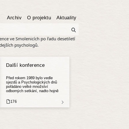
Archiv
O projektu
Aktuality
ence ve Smolenicích po řadu desetiletí
hdejších psychologů.
Další konference
Před rokem 1989 bylo vedle
sjezdů a Psychologických dnů
pořádáno velké množství
odborných setkání, nadto hojně
navštěvovaných (při zohlednění
tehdejších mnohonásobně nižších
176
počtů psychologů oproti
současnosti).