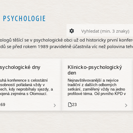
 PSYCHOLOGIE
ogů těšící se v psychologické obci už od historicky první konfer
ezdů se před rokem 1989 pravidelně účastnila víc než polovina te
sychologické dny
Klinicko-psychologický
den
uhá konference s celostátní
Nejnavštěvovanější a nejvíce
sobností pořádaná vždy v
tradiční z dalších odborných
tech, kdy neprobíhaly sjezdy, a
setkání, zaměřený vždy na jedno
pojená zejména s Olomoucí.
profilové téma. Od prvního KPD v
řed rokem 1989 se konalo 15
roce 1979 se každoročně koná 5
čníků Psychologických dnů.
„dnů“ (od roku 2016 již jen 4).
69
23
adice jejich pořádání trvá
Dodnes proběhlo přes 200
odnes.
pokračování.