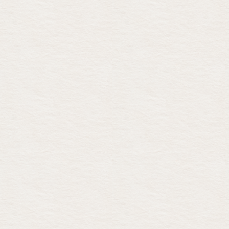
tradice dále pokračovala, v Česku
nikoliv.